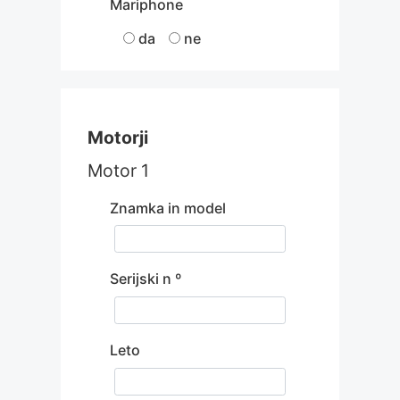
Mariphone
da
ne
Motorji
Motor 1
Znamka in model
Serijski n º
Leto