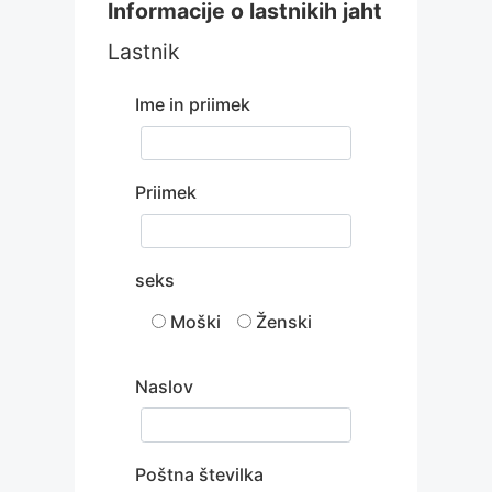
Informacije o lastnikih jaht
Lastnik
Ime in priimek
Priimek
seks
Moški
Ženski
Naslov
Poštna številka