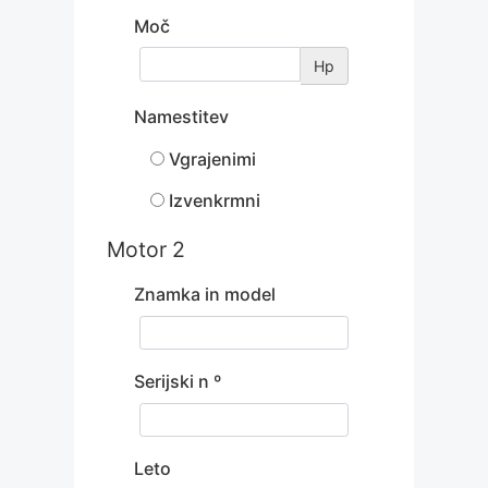
Moč
Hp
Namestitev
Vgrajenimi
Izvenkrmni
Motor 2
Znamka in model
Serijski n º
Leto