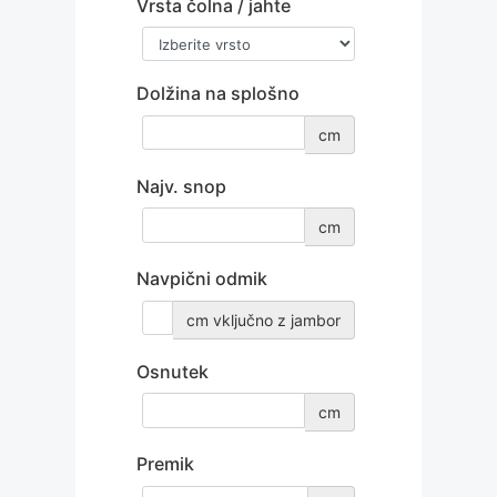
Vrsta čolna / jahte
Dolžina na splošno
cm
Najv. snop
cm
Navpični odmik
cm vključno z jambor
Osnutek
cm
Premik